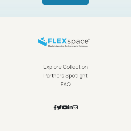
FLEXspace Footer Menu
Explore Collection
Partners Spotlight
FAQ
Footer Social Icons